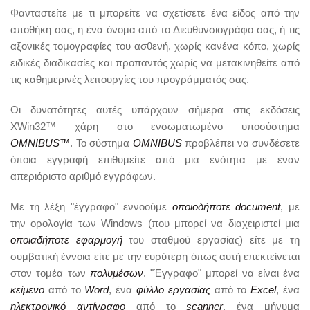
Φανταστείτε με τι μπορείτε να σχετίσετε ένα είδος από την
αποθήκη σας, η ένα όνομα από το Διευθυνσιογράφο σας, ή τις
αξονικές τομογραφίες του ασθενή, χωρίς κανένα κόπο, χωρίς
ειδικές διαδικασίες και προπαντός χωρίς να μετακινηθείτε από
τις καθημερινές λειτουργίες του προγράμματός σας.
Οι δυνατότητες αυτές υπάρχουν σήμερα στις εκδόσεις
XWin32™ χάρη στο ενσωματωμένο υποσύστημα
OMNIBUS™
. Το σύστημα
OMNIBUS
προβλέπει να συνδέσετε
όποια εγγραφή επιθυμείτε από μια ενότητα με έναν
απεριόριστο αριθμό εγγράφων.
Με τη λέξη "έγγραφο" εννοούμε
οποιοδήποτε document
, με
την ορολογία των Windows (που μπορεί να διαχειριστεί μια
οποιαδήποτε εφαρμογή
του σταθμού εργασίας) είτε με τη
συμβατική έννοια είτε με την ευρύτερη όπως αυτή επεκτείνεται
στον τομέα των
πολυμέσων
. "Έγγραφο" μπορεί να είναι ένα
κείμενο
από το
Word
, ένα
φύλλο εργασίας
από το
Excel
, ένα
ηλεκτρονικό αντίγραφο
από το
scanner
, ένα μήνυμα