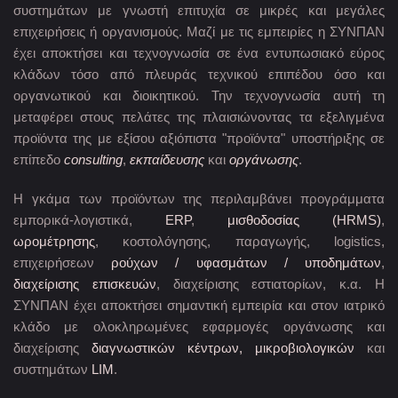
συστημάτων με γνωστή επιτυχία σε μικρές και μεγάλες
επιχειρήσεις ή οργανισμούς. Μαζί με τις εμπειρίες η ΣΥΝΠΑΝ
έχει αποκτήσει και τεχνογνωσία σε ένα εντυπωσιακό εύρος
κλάδων τόσο από πλευράς τεχνικού επιπέδου όσο και
οργανωτικού και διοικητικού. Την τεχνογνωσία αυτή τη
μεταφέρει στους πελάτες της πλαισιώνοντας τα εξελιγμένα
προϊόντα της με εξίσου αξιόπιστα "προϊόντα" υποστήριξης σε
επίπεδο
consulting
,
εκπαίδευσης
και
οργάνωσης
.
Η γκάμα των προϊόντων της περιλαμβάνει προγράμματα
εμπορικά-λογιστικά,
ERP
,
μισθοδοσίας (HRMS)
,
ωρομέτρησης
, κοστολόγησης, παραγωγής, logistics,
επιχειρήσεων
ρούχων / υφασμάτων / υποδημάτων
,
διαχείρισης επισκευών
, διαχείρισης εστιατορίων, κ.α. Η
ΣΥΝΠΑΝ έχει αποκτήσει σημαντική εμπειρία και στον ιατρικό
κλάδο με ολοκληρωμένες εφαρμογές οργάνωσης και
διαχείρισης
διαγνωστικών κέντρων, μικροβιολογικών
και
συστημάτων
LIM
.