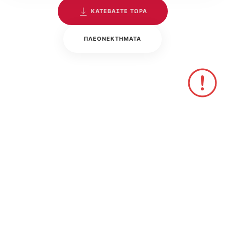
ΚΑΤΕΒΑΣΤΕ ΤΩΡΑ
ΠΛΕΟΝΕΚΤΉΜΑΤΑ
Προσοχή. H ΣΥΝΠΑΝ συνδέεται μόνο με την έκδοση
(TemViewerQS). Αν έχετε κατεβάσει από μόνοι σας άλλη
έκδοση (ακόμη και πιό σύγχρονη) η ΣΥΝΠΑΝ δεν θα την
αξιοποιήσει.