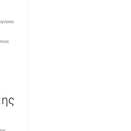
λογούσα
στοτε
κης
της