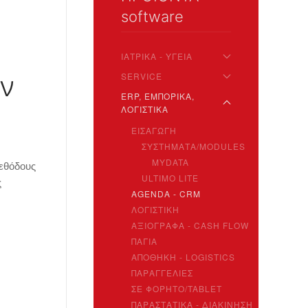
software
ΙΑΤΡΙΚΑ - ΥΓΕΙΑ
ν
SERVICE
ERP, ΕΜΠΟΡΙΚΑ,
ΛΟΓΙΣΤΙΚΑ
ΕΙΣΑΓΩΓΗ
ΣΥΣΤΗΜΑΤΑ/MODULES
MYDATA
μεθόδους
ULTIMO LITE
ς
AGENDA - CRM
ΛΟΓΙΣΤΙΚΗ
ΑΞΙΟΓΡΑΦΑ - CASH FLOW
ΠΑΓΙΑ
ΑΠΟΘΗΚΗ - LOGISTICS
ΠΑΡΑΓΓΕΛΙΕΣ
ΣΕ ΦΟΡΗΤΟ/TABLET
ΠΑΡΑΣΤΑΤΙΚΑ - ΔΙΑΚΙΝΗΣΗ