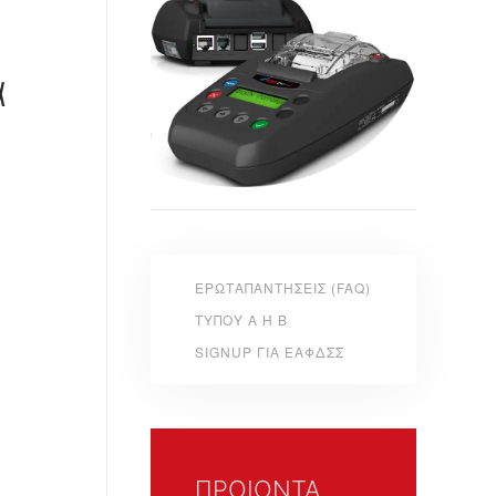
ά
ΕΡΩΤΑΠΑΝΤΉΣΕΙΣ (FAQ)
ΤΎΠΟΥ Α Ή Β
SIGNUP ΓΙΑ ΕΑΦΔΣΣ
ΠΡΟΙΟΝΤΑ