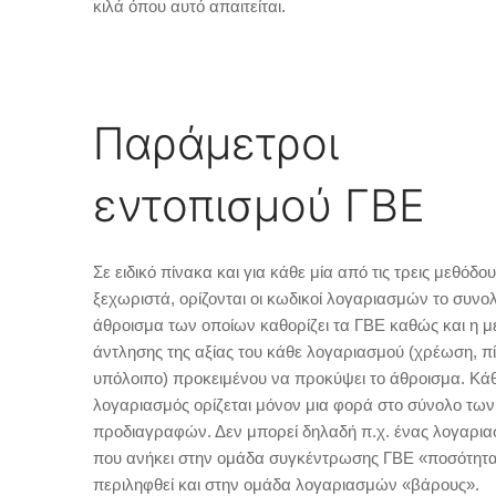
κιλά όπου αυτό απαιτείται.
Παράμετροι
εντοπισμού ΓΒΕ
Σε ειδικό πίνακα και για κάθε μία από τις τρεις μεθόδο
ξεχωριστά, ορίζονται οι κωδικοί λογαριασμών το συνολ
άθροισμα των οποίων καθορίζει τα ΓΒΕ καθώς και η μ
άντλησης της αξίας του κάθε λογαριασμού (χρέωση, π
υπόλοιπο) προκειμένου να προκύψει το άθροισμα. Κά
λογαριασμός ορίζεται μόνον μια φορά στο σύνολο των
προδιαγραφών. Δεν μπορεί δηλαδή π.χ. ένας λογαρι
που ανήκει στην ομάδα συγκέντρωσης ΓΒΕ «ποσότητ
περιληφθεί και στην ομάδα λογαριασμών «βάρους».