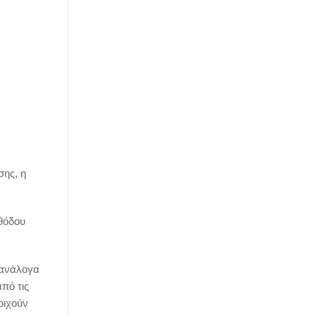
ης, η
θόδου
(ανάλογα
πό τις
οιχούν