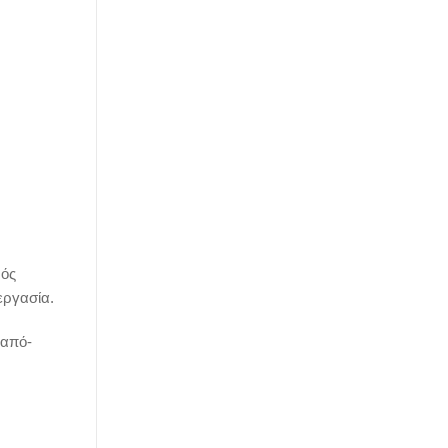
νός
εργασία.
(από-