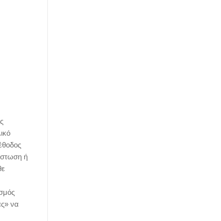
υς
ικό
έθοδος
ίστωση ή
θε
ασμός
ας» να